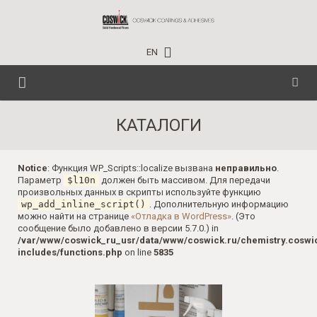
EN
ГЛАВНАЯ
КАТАЛОГИ
ПАРКЕТНАЯ ХИМИЯ
Notice
: Функция WP_Scripts::localize вызвана
неправильно
.
Параметр
$l10n
должен быть массивом. Для передачи
ТЕХНИЧЕСКАЯ ИНФОРМАЦИЯ
БЫТОВОГО ПРИМЕНЕНИЯ
произвольных данных в скрипты используйте функцию
wp_add_inline_script()
. Дополнительную информацию
СОБЫТИЯ
ПРОФЕССИОНАЛЬНАЯ
можно найти на странице
«Отладка в WordPress»
. (Это
сообщение было добавлено в версии 5.7.0.) in
/var/www/coswick_ru_usr/data/www/coswick.ru/chemistry.coswi
ПРОЕКТЫ
ИНДУСТРИАЛЬНАЯ
НОВОСТИ
includes/functions.php
on line
5835
КОНТАКТЫ
ОБУЧАЮЩИЙ ЦЕНТР
ГДЕ КУПИТЬ?