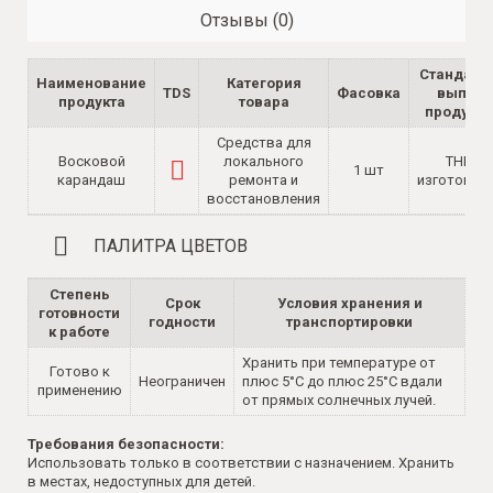
Отзывы (0)
Стандарт 
Наименование
Категория
TDS
Фасовка
выпуск
продукта
товара
продукц
Средства для
Восковой
локального
ТНПА
1 шт
карандаш
ремонта и
изготовит
восстановления
ПАЛИТРА ЦВЕТОВ
Степень
Срок
Условия хранения и
готовности
годности
транспортировки
к работе
Хранить при температуре от
Готово к
Неограничен
плюс 5°C до плюс 25°C вдали
применению
от прямых солнечных лучей.
Требования безопасности:
Использовать только в соответствии с назначением. Хранить
в местах, недоступных для детей.