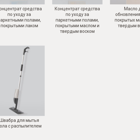
онцентрат средства
Концентрат средства
Масло 
по уходу за
по уходу за
обновления
паркетными полами,
паркетными полами,
покрытых м
покрытыми лаком
покрытыми маслом и
твердым 
твердым воском
Швабра для мытья
ола с распылителем