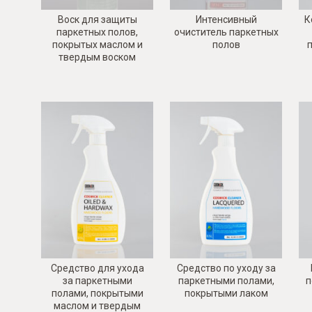
Воск для защиты
Интенсивный
К
паркетных полов,
очиститель паркетных
покрытых маслом и
полов
твердым воском
Средство для ухода
Средство по уходу за
за паркетными
паркетными полами,
п
полами, покрытыми
покрытыми лаком
маслом и твердым