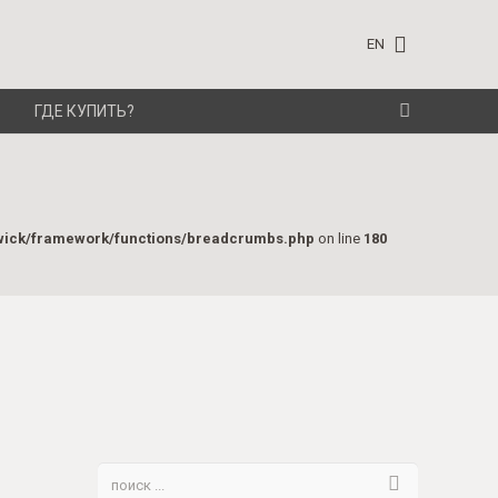
EN
ГДЕ КУПИТЬ?
wick/framework/functions/breadcrumbs.php
on line
180