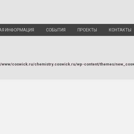
АЯ ИНФОРМАЦИЯ
СОБЫТИЯ
ПРОЕКТЫ
КОНТАКТЫ
a/www/coswick.ru/chemistry.coswick.ru/wp-content/themes/new_cos