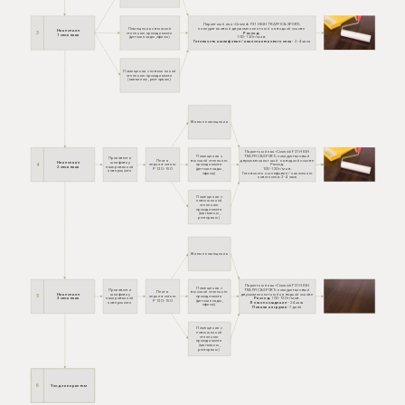
Паркетный лак «Coswick F31 HIGH TRAFFIC & SPORT»
Помещения с высокой
полиуретановый двухкомпонентный
на водной основе
Нанесение
3
степенью проходимости
Расход:
Фото
1 слоя лака
(детские сады, офисы)
100 - 120 г/м.кв.
Готовность к шлифовке / нанесению нового слоя:
2 - 4 часа
Помещения с повышенной
степенью проходимости
(магазины, рестораны)
Жилые помещения
Паркетный лак «Coswick F31 HIGH
Помещения с
TRAFFIC & SPORT» полиуретановый
Произвести
Лента
высокой степенью
двухкомпонентный на водной основе
Нанесение
шлифовку
4
зернистостью
проходимости
Расход:
Фото
2 слоя лака
лакированной
Р 120 - 150
(детские сады,
100 - 120 г/м.кв.
поверхности
офисы)
Готовность к шлифовке / нанесению
нового слоя: 2 - 4 часа
Помещения с
повышенной
степенью
проходимости
(магазины,
рестораны)
Жилые помещения
Паркетный лак «Coswick F31 HIGH
Помещения с
Произвести
TRAFFIC & SPORT» полиуретановый
Лента
высокой степенью
Нанесение
шлифовку
двухкомпонентный на водной основе
5
зернистостью
проходимости
Фото
3 слоя лака
лакированной
Расход:
100 - 120 г/м.кв.
Р 120 - 150
(детские сады,
поверхности
Легкое хождение -
24 часа
офисы)
Полная нагрузка
- 7 дней
Помещения с
повышенной
степенью
проходимости
(магазины,
рестораны)
6
Уход за паркетом