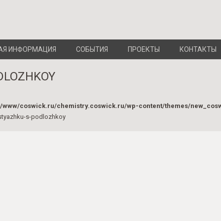
АЯ ИНФОРМАЦИЯ
СОБЫТИЯ
ПРОЕКТЫ
КОНТАКТЫ
DLOZHKOY
a/www/coswick.ru/chemistry.coswick.ru/wp-content/themes/new_cos
styazhku-s-podlozhkoy