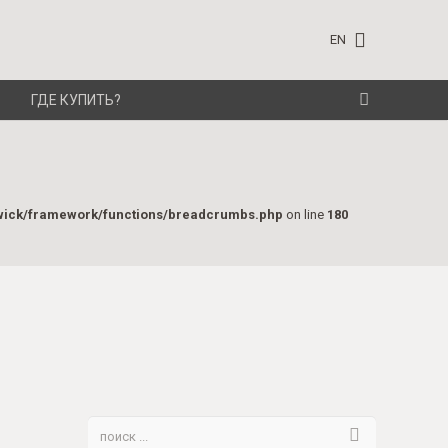
EN
ГДЕ КУПИТЬ?
wick/framework/functions/breadcrumbs.php
on line
180