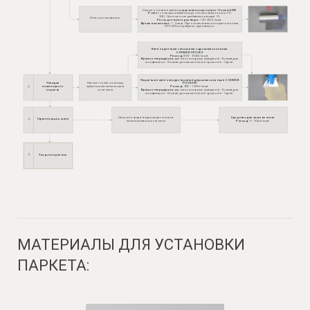
Нанести готовый раствор
грунтовки концентрат «Coswick F00
Prime»
с помощью валика (при использовании клея PU
205). Соотношение разбавления водой 1:3
Отличное основания
Фото
Расход готового раствора:
120 - 280 г/м.кв.
Время высыхания:
1 - 2 часа. При использовании паркетного клея
SPU 303 не требуется грунтование.
Клей паркетный силановый однокомпонентный
COSWICK SPU 303
Расход:
800 – 1300 г/м.кв.
Время отверждения:
для легких нагрузок (хождение) - 8 часов, для
шлифования - 12 часов, до окончательной прочности - 7 дней.
Паркетный клей полиуретановый двухкомпонентный COSWICK
Укладка
Наносить клей на стяжку
PU 2K 205
3
инженерного
зубчатым металлическим
Расход:
900 – 1300 г/м.кв.
Фото
паркета
шпателем
Время отверждения:
для легких нагрузок (хождение) - 8 часов, для
шлифования - 12 часов, до окончательной прочности - 7 дней.
Наносить средство для защиты швов
Средство для защиты швов
4
Герметизация швов
пластмассовым шпателем
Расход:
5 –10 мл/м.кв.
5
Уход за паркетом
МАТЕРИАЛЫ ДЛЯ УСТАНОВКИ
ПАРКЕТА: