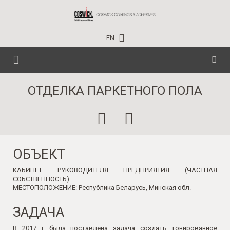
EN
ГЛАВНАЯ
ОТДЕЛКА ПАРКЕТНОГО ПОЛА
ПАРКЕТНАЯ ХИМИЯ
ТЕХНИЧЕСКАЯ ИНФОРМАЦИЯ
БЫТОВОГО ПРИМЕНЕНИЯ
ОБЪЕКТ
СОБЫТИЯ
ПРОФЕССИОНАЛЬНАЯ
КАБИНЕТ РУКОВОДИТЕЛЯ ПРЕДПРИЯТИЯ (ЧАСТНАЯ
ПРОЕКТЫ
СОБСТВЕННОСТЬ).
ИНДУСТРИАЛЬНАЯ
НОВОСТИ
МЕСТОПОЛОЖЕНИЕ: Республика Беларусь, Минская обл.
КОНТАКТЫ
ОБУЧАЮЩИЙ ЦЕНТР
ЗАДАЧА
ГДЕ КУПИТЬ?
В 2017 г была поставлена задача создать тонированное